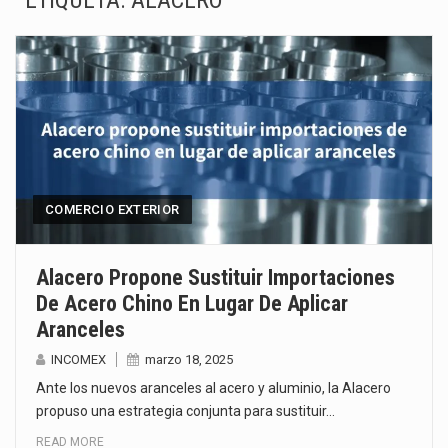
ETIQUETA:
ALACERO
La inversión fija bruta en México registró un aumento de 1.1% interanual en mayo de…
El gobierno de Estados Unidos anunciará un arancel del 15 % sobre los productos fabricados…
El Departamento de Agricultura de Estados Unidos (USDA) suspendió el 5 de agosto de 2026…
El derecho a la previsibilidad de los horarios de trabajo en turnos rotativos podría ser…
La industria manufacturera de exportación afiliada a Index en Nuevo León ha alcanzado hasta 10%…
COMERCIO EXTERIOR
Las métricas tradicionales de los parques industriales —absorción, ocupación y metros cuadrados desarrollados— resultan insuficientes…
Alacero Propone Sustituir Importaciones
De Acero Chino En Lugar De Aplicar
El superávit comercial de México con Estados Unidos alcanzó 102,581 millones de dólares (mdd) en…
Aranceles
El Tribunal Federal de Justicia Administrativa (TFJA), a través de su Segunda Sala Regional en…
INCOMEX
marzo 18, 2025
Ante los nuevos aranceles al acero y aluminio, la Alacero
propuso una estrategia conjunta para sustituir…
READ MORE