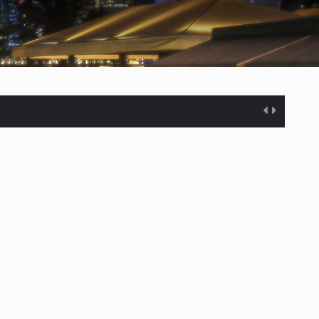
%…
s desarrollados— resultan insuficientes…