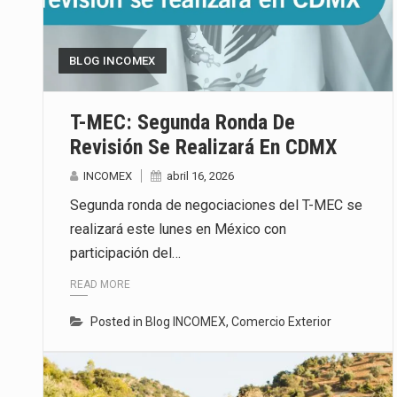
El superávit comercial de Méxic
BLOG INCOMEX
El Tribunal Federal de Justicia 
El Gobierno de Estados Unidos 
T-MEC: Segunda Ronda De
Revisión Se Realizará En CDMX
INCOMEX
abril 16, 2026
Segunda ronda de negociaciones del T-MEC se
realizará este lunes en México con
participación del…
READ MORE
Posted in
Blog INCOMEX
,
Comercio Exterior