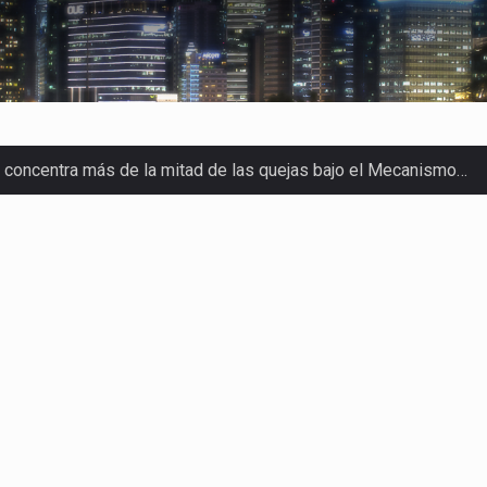
a concentra más de la mitad de las quejas bajo el Mecanismo…
o registró un aumento de 1.1% interanual en mayo de…
nunciará un arancel del 15 % sobre los productos fabricados…
 de Estados Unidos (USDA) suspendió el 5 de agosto de 2026…
los horarios de trabajo en turnos rotativos podría ser…
xportación afiliada a Index en Nuevo León ha alcanzado hasta 10
s parques industriales —absorción, ocupación y metros cuadrado