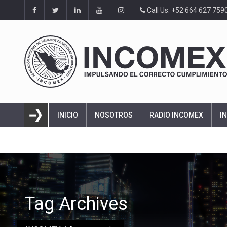
Call Us: +52 664 627 759
INICIO
NOSOTROS
RADIO INCOMEX
I
Tag Archives