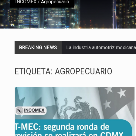
INCOMEX
/
Agropecuario
BREAKING NEWS
La industria automotriz mexican
La inversión fija bruta en Méxic
ETIQUETA:
AGROPECUARIO
El gobierno de Estados Unidos a
El Departamento de Agricultura
El derecho a la previsibilidad de 
La industria manufacturera de e
Las métricas tradicionales de lo