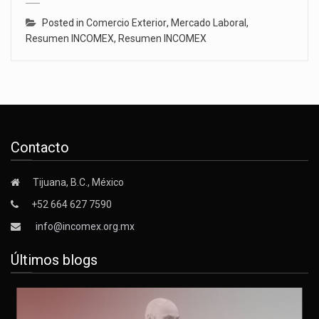
Posted in
Comercio Exterior
,
Mercado Laboral
,
Resumen INCOMEX
,
Resumen INCOMEX
Contacto
Tijuana, B.C., México
+52 664 627 7590
info@incomex.org.mx
Últimos blogs