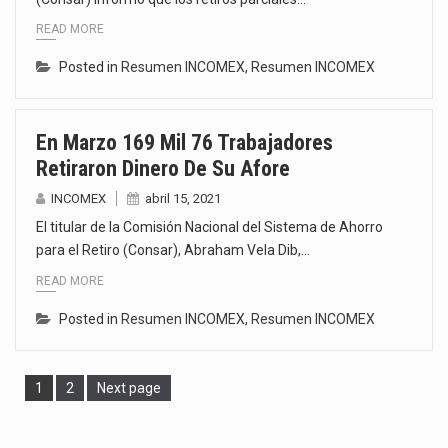
READ MORE
Posted in
Resumen INCOMEX
,
Resumen INCOMEX
En Marzo 169 Mil 76 Trabajadores
Retiraron Dinero De Su Afore
INCOMEX
abril 15, 2021
El titular de la Comisión Nacional del Sistema de Ahorro
para el Retiro (Consar), Abraham Vela Dib,…
READ MORE
Posted in
Resumen INCOMEX
,
Resumen INCOMEX
Page
Page
1
2
Next page