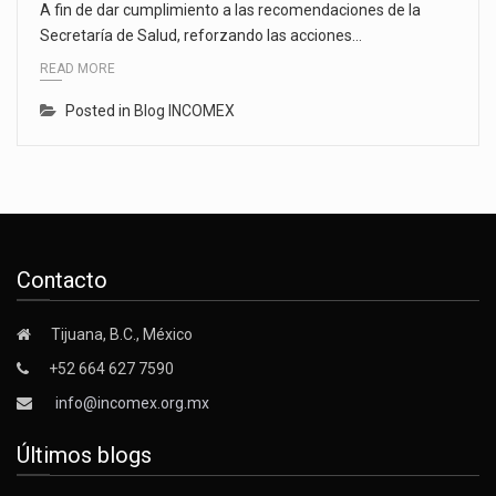
A fin de dar cumplimiento a las recomendaciones de la
Secretaría de Salud, reforzando las acciones…
READ MORE
Posted in
Blog INCOMEX
Contacto
Tijuana, B.C., México
+52 664 627 7590
info@incomex.org.mx
Últimos blogs