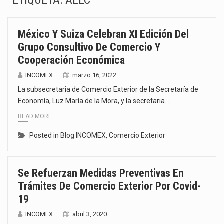
ETIQUETA:
AELC
La inversión fija bruta en México registró un aumento de 1.1% interanual en mayo de…
México Y Suiza Celebran XI Edición Del
El gobierno de Estados Unidos anunciará un arancel del 15 % sobre los productos fabricados…
Grupo Consultivo De Comercio Y
Cooperación Económica
El Departamento de Agricultura de Estados Unidos (USDA) suspendió el 5 de agosto de 2026…
INCOMEX
marzo 16, 2022
El derecho a la previsibilidad de los horarios de trabajo en turnos rotativos podría ser…
La subsecretaria de Comercio Exterior de la Secretaría de
Economía, Luz María de la Mora, y la secretaria…
La industria manufacturera de exportación afiliada a Index en Nuevo León ha alcanzado hasta 10%…
READ MORE
Las métricas tradicionales de los parques industriales —absorción, ocupación y metros cuadrados desarrollados— resultan insuficientes…
Posted in
Blog INCOMEX
,
Comercio Exterior
El superávit comercial de México con Estados Unidos alcanzó 102,581 millones de dólares (mdd) en…
Se Refuerzan Medidas Preventivas En
El Tribunal Federal de Justicia Administrativa (TFJA), a través de su Segunda Sala Regional en…
Trámites De Comercio Exterior Por Covid-
19
INCOMEX
abril 3, 2020