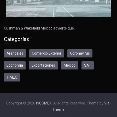
Cushman & Wakefield México advierte que…
Categorías
Aranceles
Comercio Exterior
Coronavirus
Economía
Exportaciones
México
SAT
T-MEC
Copyright © 2026
INCOMEX
. All Rights Reserved. Theme by
Via-
Theme