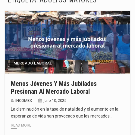
ETIQUETA:
ADULTOS MAYORES
El superávit comercial de México con Estados Unidos alcanzó 102,581 millones de dólares (mdd) en…
El Tribunal Federal de Justicia Administrativa (TFJA), a través de su Segunda Sala Regional en…
El Gobierno de Estados Unidos ha procesado la devolución de aproximadamente 100,000 millones de dólares…
El mercado laboral mexicano muestra un proceso de precarización sin señales de mejora, según el…
La Cámara Minera de México (Camimex) proyecta una inversión total de 6,402.2 millones de dólares…
MERCADO LABORAL
El secretario de Economía de México, Marcelo Ebrard Casaubon, sostuvo una reunión de trabajo con…
Menos Jóvenes Y Más Jubilados
Presionan Al Mercado Laboral
La reforma que reduce la jornada laboral a 40 horas semanales omitió precisar su aplicación…
INCOMEX
julio 10, 2025
El gobierno federal creó mediante decreto la Oficina Presidencial para la Promoción de Inversiones, instancia…
La disminución en la tasa de natalidad y el aumento en la
esperanza de vida han provocado que los mercados…
READ MORE