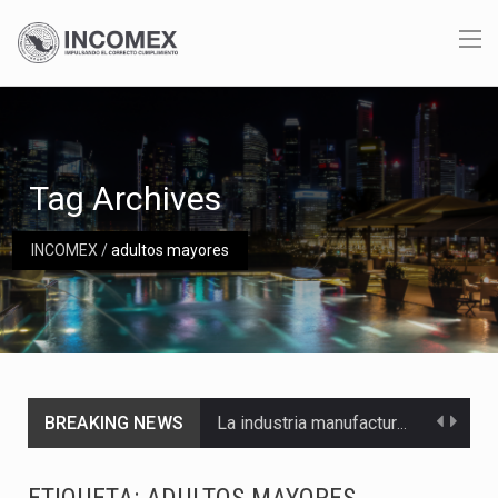
Tag Archives
INCOMEX
/
adultos mayores
BREAKING NEWS
La industria manufacturera de exportación afiliada a Index en Nuevo León ha alcanzado hasta 10%…
Las métricas tradicionales de los parques industriales —absorción, ocupación y metros cuadrados desarrollados— resultan insuficientes…