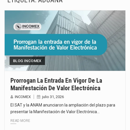
ETIQUETA:
ADUANA
La Coalition for a Prosperous America (CPA) solicitó al gobierno de Estados Unidos mantener e…
Solo el 17.8 % de las empresas en México se considera totalmente preparada para la…
Ante la suspensión temporal de las inspecciones sanitarias del Departamento de Agricultura de Estados Unidos…
Los créditos fiscales determinados a empresas IMMEX rara vez nacen de una interpretación equivocada de…
La industria automotriz mexicana concentra más de la mitad de las quejas bajo el Mecanismo…
BLOG INCOMEX
La inversión fija bruta en México registró un aumento de 1.1% interanual en mayo de…
Prorrogan La Entrada En Vigor De La
Manifestación De Valor Electrónica
El gobierno de Estados Unidos anunciará un arancel del 15 % sobre los productos fabricados…
INCOMEX
julio 31, 2026
El Departamento de Agricultura de Estados Unidos (USDA) suspendió el 5 de agosto de 2026…
El SAT y la ANAM anunciaron la ampliación del plazo para
presentar la Manifestación de Valor Electrónica…
READ MORE