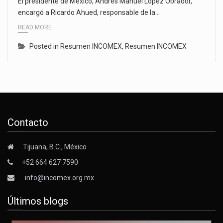
El presidente de México, Andrés Manuel López Obrador,
encargó a Ricardo Ahued, responsable de la…
READ MORE
Posted in
Resumen INCOMEX
,
Resumen INCOMEX
Contacto
Tijuana, B.C., México
+52 664 627 7590
info@incomex.org.mx
Últimos blogs