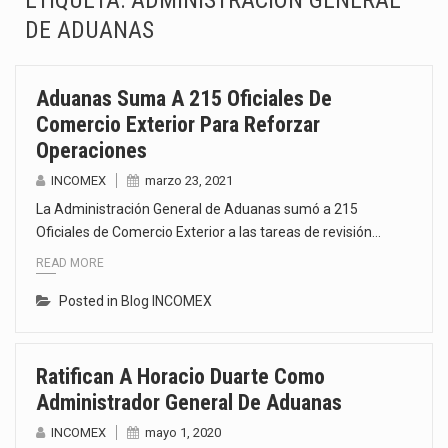
ETIQUETA:
ADMINISTRACIÓN GENERAL
DE ADUANAS
La Coalition for a Prosperous America (CPA) solicitó al gobierno de Estados Unidos mantener e…
Solo el 17.8 % de las empresas en México se considera totalmente preparada para la…
Aduanas Suma A 215 Oficiales De
Ante la suspensión temporal de las inspecciones sanitarias del Departamento de Agricultura de Estados Unidos…
Comercio Exterior Para Reforzar
Operaciones
Los créditos fiscales determinados a empresas IMMEX rara vez nacen de una interpretación equivocada de…
INCOMEX
marzo 23, 2021
La Administración General de Aduanas sumó a 215
La industria automotriz mexicana concentra más de la mitad de las quejas bajo el Mecanismo…
Oficiales de Comercio Exterior a las tareas de revisión…
La inversión fija bruta en México registró un aumento de 1.1% interanual en mayo de…
READ MORE
Posted in
Blog INCOMEX
El gobierno de Estados Unidos anunciará un arancel del 15 % sobre los productos fabricados…
El Departamento de Agricultura de Estados Unidos (USDA) suspendió el 5 de agosto de 2026…
Ratifican A Horacio Duarte Como
Administrador General De Aduanas
INCOMEX
mayo 1, 2020