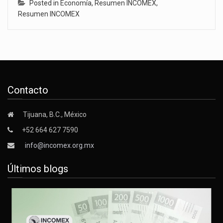
Posted in
Economía
,
Resumen INCOMEX
,
Resumen INCOMEX
Contacto
Tijuana, B.C., México
+52 664 627 7590
info@incomex.org.mx
Últimos blogs