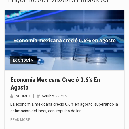
ETIQUETA:
ACTIVIDADES PRIMARIAS
El superávit comercial de México con Estados Unidos alcanzó 102,581 millones de dólares (mdd) en…
El Tribunal Federal de Justicia Administrativa (TFJA), a través de su Segunda Sala Regional en…
El Gobierno de Estados Unidos ha procesado la devolución de aproximadamente 100,000 millones de dólares…
El mercado laboral mexicano muestra un proceso de precarización sin señales de mejora, según el…
La Cámara Minera de México (Camimex) proyecta una inversión total de 6,402.2 millones de dólares…
ECONOMÍA
El secretario de Economía de México, Marcelo Ebrard Casaubon, sostuvo una reunión de trabajo con…
Economía Mexicana Creció 0.6% En
Agosto
La reforma que reduce la jornada laboral a 40 horas semanales omitió precisar su aplicación…
INCOMEX
octubre 22, 2025
El gobierno federal creó mediante decreto la Oficina Presidencial para la Promoción de Inversiones, instancia…
La economía mexicana creció 0.6% en agosto, superando la
estimación del Inegi, con impulso de las…
READ MORE