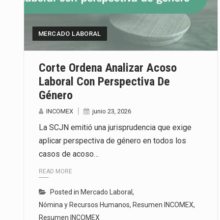
La inversión fija bruta en Méxic
MERCADO LABORAL
El gobierno de Estados Unidos a
El Departamento de Agricultura
Corte Ordena Analizar Acoso
Laboral Con Perspectiva De
Género
INCOMEX
junio 23, 2026
La SCJN emitió una jurisprudencia que exige
aplicar perspectiva de género en todos los
casos de acoso…
READ MORE
Posted in
Mercado Laboral
,
Nómina y Recursos Humanos
,
Resumen INCOMEX
,
Resumen INCOMEX