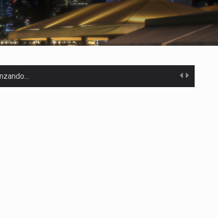
canzando…
 Estados Unidos…
uivocada de…