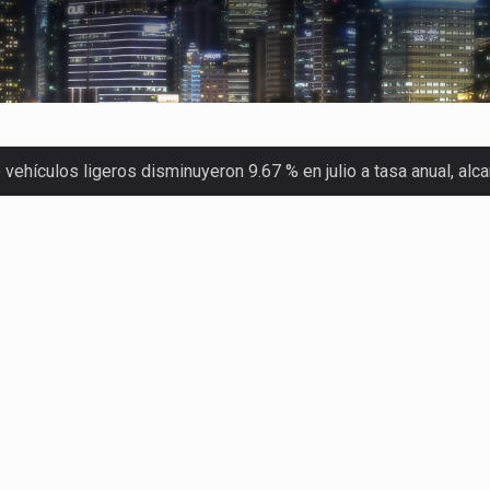
ehículos ligeros disminuyeron 9.67 % en julio a tasa anual, al
 Servicio de Administración Tributaria (SAT) cobró un total…
merica (CPA) solicitó al gobierno de Estados Unidos mantener e…
en México se considera totalmente preparada para la…
las inspecciones sanitarias del Departamento de Agricultura de
dos a empresas IMMEX rara vez nacen de una interpretación eq
a concentra más de la mitad de las quejas bajo el Mecanismo…