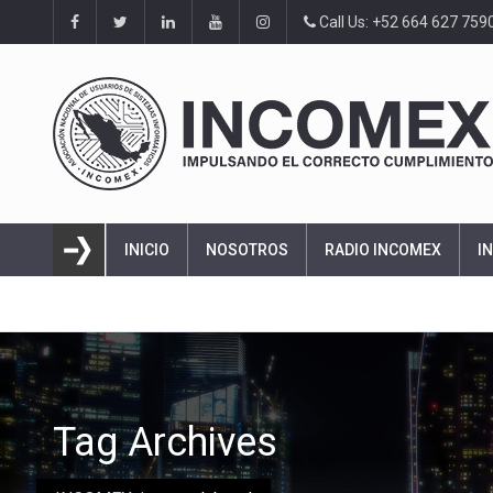
Call Us: +52 664 627 759
INICIO
NOSOTROS
RADIO INCOMEX
I
Tag Archives