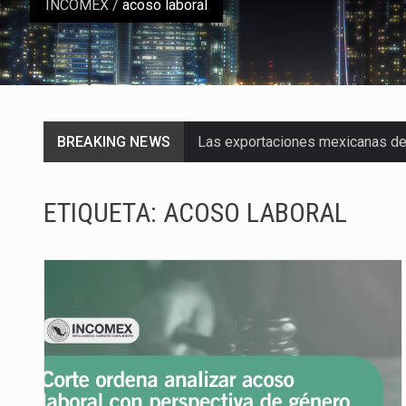
INCOMEX
/
acoso laboral
BREAKING NEWS
Las exportaciones mexicanas de v
En el primer semestre de 2026, el
ETIQUETA:
ACOSO LABORAL
La Coalition for a Prosperous A
Solo el 17.8 % de las empresas 
Ante la suspensión temporal de 
Los créditos fiscales determina
La industria automotriz mexican