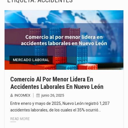
ETIQUETA:
ACCIDENTES
La Coalition for a Prosperous America (CPA) solicitó al gobierno de Estados Unidos mantener e…
Solo el 17.8 % de las empresas en México se considera totalmente preparada para la…
Ante la suspensión temporal de las inspecciones sanitarias del Departamento de Agricultura de Estados Unidos…
Los créditos fiscales determinados a empresas IMMEX rara vez nacen de una interpretación equivocada de…
La industria automotriz mexicana concentra más de la mitad de las quejas bajo el Mecanismo…
MERCADO LABORAL
La inversión fija bruta en México registró un aumento de 1.1% interanual en mayo de…
Comercio Al Por Menor Lidera En
Accidentes Laborales En Nuevo León
El gobierno de Estados Unidos anunciará un arancel del 15 % sobre los productos fabricados…
INCOMEX
junio 26, 2025
El Departamento de Agricultura de Estados Unidos (USDA) suspendió el 5 de agosto de 2026…
Entre enero y mayo de 2025, Nuevo León registró 1,207
accidentes laborales, de los cuales el 35% ocurrió…
READ MORE