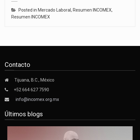
Posted in
Mercado Laboral
,
Resumen INCOMEX
,
Resumen INCOMEX
Contacto
Tijuana, B.C., México
+52 664 627 7590
info@incomex.org.mx
Últimos blogs