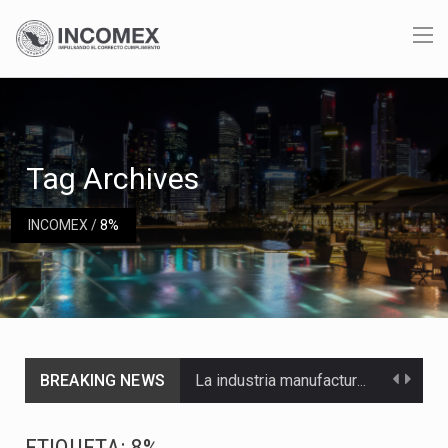
Tag Archives
INCOMEX
/
8%
BREAKING NEWS
La industria manufacturera de exportación afiliada a Index en Nuevo León ha alcanzado hasta 10%…
Las métricas tradicionales de los parques industriales —absorción, ocupación y metros cuadrados desarrollados— resultan insuficientes…