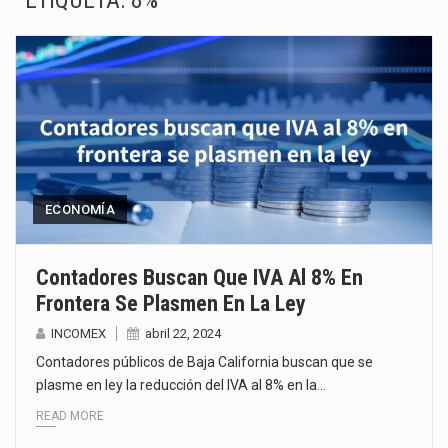
ETIQUETA:
8%
El superávit comercial de México con Estados Unidos alcanzó 102,581 millones de dólares (mdd) en…
El Tribunal Federal de Justicia Administrativa (TFJA), a través de su Segunda Sala Regional en…
El Gobierno de Estados Unidos ha procesado la devolución de aproximadamente 100,000 millones de dólares…
El mercado laboral mexicano muestra un proceso de precarización sin señales de mejora, según el…
La Cámara Minera de México (Camimex) proyecta una inversión total de 6,402.2 millones de dólares…
ECONOMÍA
El secretario de Economía de México, Marcelo Ebrard Casaubon, sostuvo una reunión de trabajo con…
Contadores Buscan Que IVA Al 8% En
Frontera Se Plasmen En La Ley
La reforma que reduce la jornada laboral a 40 horas semanales omitió precisar su aplicación…
INCOMEX
abril 22, 2024
El gobierno federal creó mediante decreto la Oficina Presidencial para la Promoción de Inversiones, instancia…
Contadores públicos de Baja California buscan que se
plasme en ley la reducción del IVA al 8% en la…
READ MORE