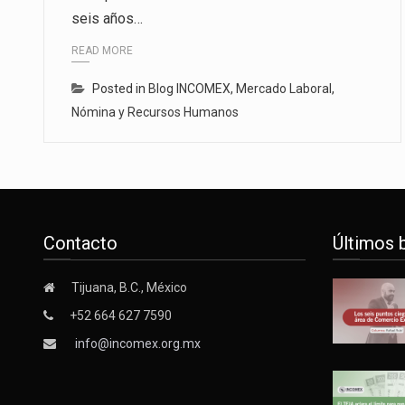
seis años…
La inversión fija bruta en Méxic
READ MORE
El gobierno de Estados Unidos a
Posted in
Blog INCOMEX
,
Mercado Laboral
,
El Departamento de Agricultura
Nómina y Recursos Humanos
Contacto
Últimos 
Tijuana, B.C., México
+52 664 627 7590
info@incomex.org.mx