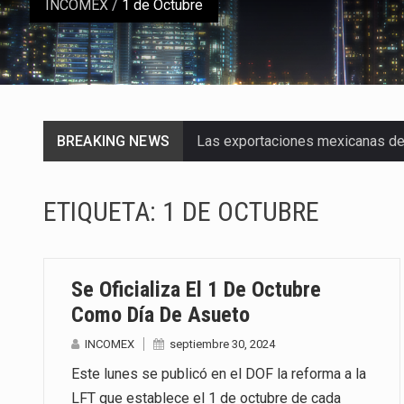
INCOMEX
/
1 de Octubre
BREAKING NEWS
Las exportaciones mexicanas de v
En el primer semestre de 2026, el
ETIQUETA:
1 DE OCTUBRE
La Coalition for a Prosperous A
Solo el 17.8 % de las empresas 
Se Oficializa El 1 De Octubre
Ante la suspensión temporal de 
Como Día De Asueto
INCOMEX
septiembre 30, 2024
Los créditos fiscales determina
Este lunes se publicó en el DOF la reforma a la
La industria automotriz mexican
LFT que establece el 1 de octubre de cada