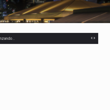
canzando…
 Estados Unidos…
uivocada de…