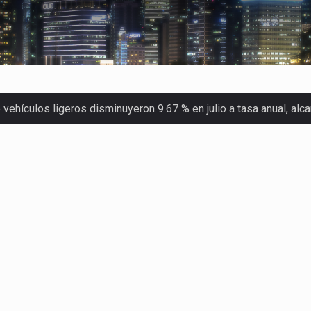
ehículos ligeros disminuyeron 9.67 % en julio a tasa anual, al
 Servicio de Administración Tributaria (SAT) cobró un total…
merica (CPA) solicitó al gobierno de Estados Unidos mantener e…
en México se considera totalmente preparada para la…
las inspecciones sanitarias del Departamento de Agricultura de
dos a empresas IMMEX rara vez nacen de una interpretación eq
a concentra más de la mitad de las quejas bajo el Mecanismo…