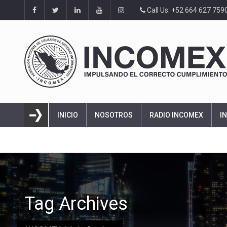
Call Us: +52 664 627 759
INICIO
NOSOTROS
RADIO INCOMEX
I
Tag Archives