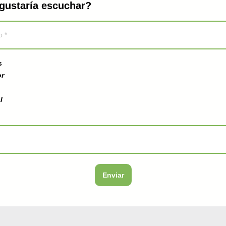
gustaría escuchar?
s
or
l
Enviar