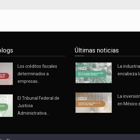
blogs
Últimas noticias
Los créditos fiscales
La industri
determinados a
encabeza l
empresas…
La inversión
El Tribunal Federal de
en México 
Justicia
Administrativa…