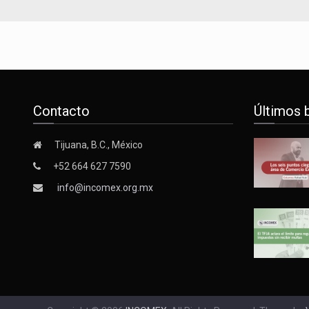
Contacto
Últimos 
Tijuana, B.C., México
+52 664 627 7590
info@incomex.org.mx