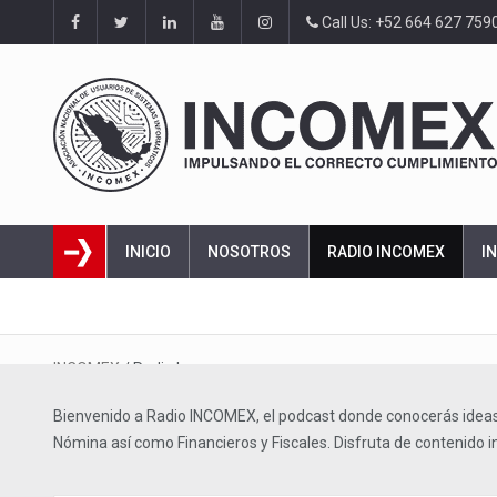
Call Us: +52 664 627 759
INICIO
NOSOTROS
RADIO INCOMEX
I
INCOMEX
/
Radio Incomex
Bienvenido a Radio INCOMEX, el podcast donde conocerás ideas
Nómina así como Financieros y Fiscales. Disfruta de contenido in