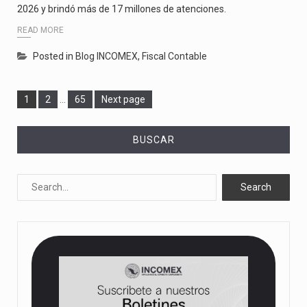
2026 y brindó más de 17 millones de atenciones.
READ MORE
Posted in
Blog INCOMEX
,
Fiscal Contable
Page
Page
Page
1
2
…
65
Next page
BUSCAR