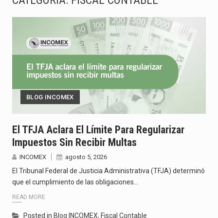
CATEGORÍA:
FISCAL CONTABLE
El superávit comercial de México con Estados Unidos alcanzó 102,581 millones de dólares (mdd) en…
El Tribunal Federal de Justicia Administrativa (TFJA), a través de su Segunda Sala Regional en…
El Gobierno de Estados Unidos ha procesado la devolución de aproximadamente 100,000 millones de dólares…
El mercado laboral mexicano muestra un proceso de precarización sin señales de mejora, según el…
BLOG INCOMEX
La Cámara Minera de México (Camimex) proyecta una inversión total de 6,402.2 millones de dólares…
El secretario de Economía de México, Marcelo Ebrard Casaubon, sostuvo una reunión de trabajo con…
El TFJA Aclara El Límite Para Regularizar
Impuestos Sin Recibir Multas
La reforma que reduce la jornada laboral a 40 horas semanales omitió precisar su aplicación…
INCOMEX
agosto 5, 2026
El gobierno federal creó mediante decreto la Oficina Presidencial para la Promoción de Inversiones, instancia…
El Tribunal Federal de Justicia Administrativa (TFJA) determinó
que el cumplimiento de las obligaciones…
READ MORE
Posted in
Blog INCOMEX
,
Fiscal Contable