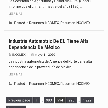
La Secretaría de Agricultura y Desarrollo Rural (Sader)
informó que el primer trimestre del año (1T20)…
LEER MÁS
Posted in
Resumen INCOMEX
,
Resumen INCOMEX
Industria Automotriz De EU Tiene Alta
Dependencia De México
INCOMEX
mayo 11, 2020
La industria automotriz de América del Norte tiene alta
dependencia de la proveeduría de México,…
LEER MÁS
Posted in
Resumen INCOMEX
,
Resumen INCOMEX
Page
Page
Page
Page
Page
Previous page
1
…
993
994
995
…
1,222