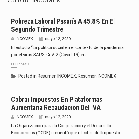
AUTOR:
INCOMEX
La inversión fija bruta en México registró un aumento de 1.1% interanual en mayo de…
Pobreza Laboral Pasaría A 45.8% En El
El gobierno de Estados Unidos anunciará un arancel del 15 % sobre los productos fabricados…
Segundo Trimestre
El Departamento de Agricultura de Estados Unidos (USDA) suspendió el 5 de agosto de 2026…
INCOMEX
mayo 12, 2020
El estudio “La política social en el contexto de la pandemia
El derecho a la previsibilidad de los horarios de trabajo en turnos rotativos podría ser…
por el virus SARS-CoV-2 (Covid-19) en…
LEER MÁS
La industria manufacturera de exportación afiliada a Index en Nuevo León ha alcanzado hasta 10%…
Posted in
Resumen INCOMEX
,
Resumen INCOMEX
Las métricas tradicionales de los parques industriales —absorción, ocupación y metros cuadrados desarrollados— resultan insuficientes…
El superávit comercial de México con Estados Unidos alcanzó 102,581 millones de dólares (mdd) en…
Cobrar Impuestos En Plataformas
Aumentaría Recaudación Del IVA
El Tribunal Federal de Justicia Administrativa (TFJA), a través de su Segunda Sala Regional en…
INCOMEX
mayo 12, 2020
La Organización para la Cooperación y el Desarrollo
Económicos (OCDE) comentó que el cobro del Impuesto…