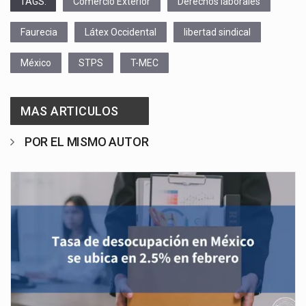
TAGS:
Comercio Exterior
Derechos laborales
Faurecia
Látex Occidental
libertad sindical
México
STPS
T-MEC
MAS ARTICULOS
POR EL MISMO AUTOR