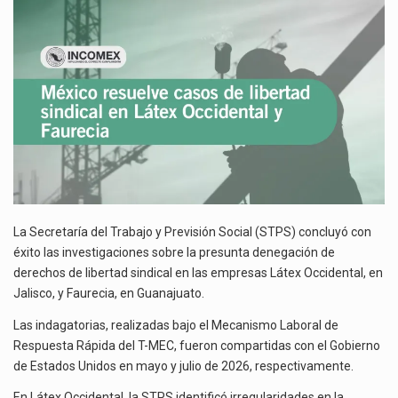
SINDICAL
El gobierno de Estados Unidos anunciará un arancel del 15 % sobre los productos fabricados…
EN
LÁTEX
El Departamento de Agricultura de Estados Unidos (USDA) suspendió el 5 de agosto de 2026…
OCCIDENTAL
Y
Las exportaciones mexicanas de vehículos ligeros disminuyeron 9.67 % en julio a tasa anual, alcanzando…
FAURECIA
La Secretaría del Trabajo y Previsión Social (STPS) concluyó con
éxito las investigaciones sobre la presunta denegación de
derechos de libertad sindical en las empresas Látex Occidental, en
Jalisco, y Faurecia, en Guanajuato.
Las indagatorias, realizadas bajo el Mecanismo Laboral de
Respuesta Rápida del T-MEC, fueron compartidas con el Gobierno
de Estados Unidos en mayo y julio de 2026, respectivamente.
En Látex Occidental, la STPS identificó irregularidades en la