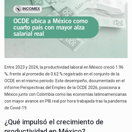
CON
La reforma que reduce la jornada laboral a 40 horas semanales omitió precisar su aplicación…
MAYOR
ALZA
El gobierno federal creó mediante decreto la Oficina Presidencial para la Promoción de Inversiones, instancia…
SALARIAL
REAL
Entre 2023 y 2024, la productividad laboral en México creció 1.96
%, frente al promedio de 0.62 % registrado en el conjunto de la
OCDE en el mismo periodo. Este desempeño, documentado en el
informe Perspectivas del Empleo de la OCDE 2026, posiciona a
México junto con Colombia como las economías latinoamericanas
con mayor avance en PIB real por hora trabajada tras la pandemia
de Covid-19.
¿Qué impulsó el crecimiento de
productividad en México?