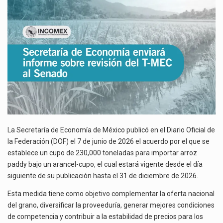
DE
La inversión fija bruta en México registró un aumento de 1.1% interanual en mayo de…
ARROZ
PADDY
El gobierno de Estados Unidos anunciará un arancel del 15 % sobre los productos fabricados…
EN
2026
El Departamento de Agricultura de Estados Unidos (USDA) suspendió el 5 de agosto de 2026…
La Secretaría de Economía de México publicó en el Diario Oficial de
la Federación (DOF) el 7 de junio de 2026 el acuerdo por el que se
establece un cupo de 230,000 toneladas para importar arroz
paddy bajo un arancel-cupo, el cual estará vigente desde el día
siguiente de su publicación hasta el 31 de diciembre de 2026.
Esta medida tiene como objetivo complementar la oferta nacional
del grano, diversificar la proveeduría, generar mejores condiciones
de competencia y contribuir a la estabilidad de precios para los