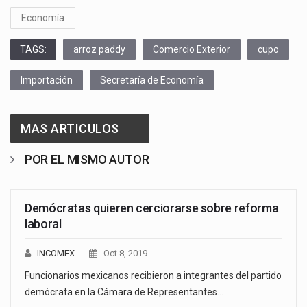
Economía
TAGS:
arroz paddy
Comercio Exterior
cupo
Importación
Secretaría de Economía
MAS ARTICULOS
POR EL MISMO AUTOR
Demócratas quieren cerciorarse sobre reforma
laboral
INCOMEX
Oct 8, 2019
Funcionarios mexicanos recibieron a integrantes del partido
demócrata en la Cámara de Representantes…