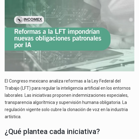
NUEVAS
La inversión fija bruta en México registró un aumento de 1.1% interanual en mayo de…
OBLIGACIONES
PATRONALES
El gobierno de Estados Unidos anunciará un arancel del 15 % sobre los productos fabricados…
POR
IA
El Departamento de Agricultura de Estados Unidos (USDA) suspendió el 5 de agosto de 2026…
El Congreso mexicano analiza reformas a la Ley Federal del
Trabajo (LFT) para regular la inteligencia artificial en los entornos
laborales. Las iniciativas proponen indemnizaciones especiales,
transparencia algorítmica y supervisión humana obligatoria. La
regulación vigente solo cubre la clonación de voz en la industria
artística.
¿Qué plantea cada iniciativa?