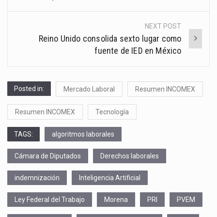
NEXT POST
Reino Unido consolida sexto lugar como
fuente de IED en México
Posted in:
Mercado Laboral
Resumen INCOMEX
Resumen INCOMEX
Tecnología
TAGS:
algoritmos laborales
Cámara de Diputados
Derechos laborales
indemnización
Inteligencia Artificial
Ley Federal del Trabajo
Morena
PRI
PVEM