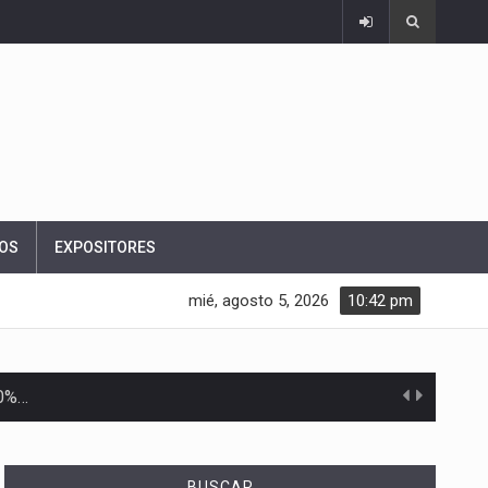
OS
EXPOSITORES
mié, agosto 5, 2026
10:42 pm
10%…
Las métricas tradicionales de los parques industriales —absorción, ocupación y metros cuadrados desarrollados— resultan insuficientes…
BUSCAR