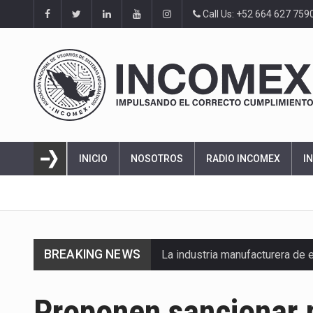
Call Us: +52 664 627 759
INICIO
NOSOTROS
RADIO INCOMEX
I
BREAKING NEWS
La industria manufacturera de 
Proponen sancionar 