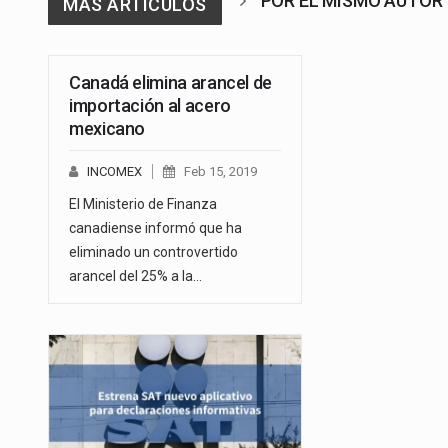
POR EL MISMO AUTOR
MAS ARTICULOS
Canadá elimina arancel de
importación al acero
mexicano
INCOMEX
Feb 15, 2019
El Ministerio de Finanza
canadiense informó que ha
eliminado un controvertido
arancel del 25% a la…