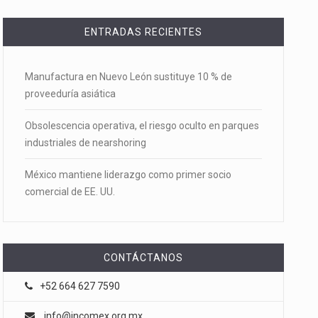
ENTRADAS RECIENTES
Manufactura en Nuevo León sustituye 10 % de
proveeduría asiática
Obsolescencia operativa, el riesgo oculto en parques
industriales de nearshoring
México mantiene liderazgo como primer socio
comercial de EE. UU.
CONTÁCTANOS
+52 664 627 7590
info@incomex.org.mx