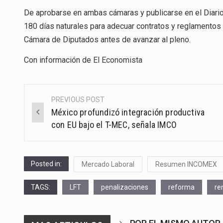
De aprobarse en ambas cámaras y publicarse en el Diario 
180 días naturales para adecuar contratos y reglamentos i
Cámara de Diputados antes de avanzar al pleno.
Con información de
El Economista
PREVIOUS POST
Post
México profundizó integración productiva
navigation
con EU bajo el T-MEC, señala IMCO
Posted in:
Mercado Laboral
Resumen INCOMEX
TAGS:
LFT
penalizaciones
reforma
re