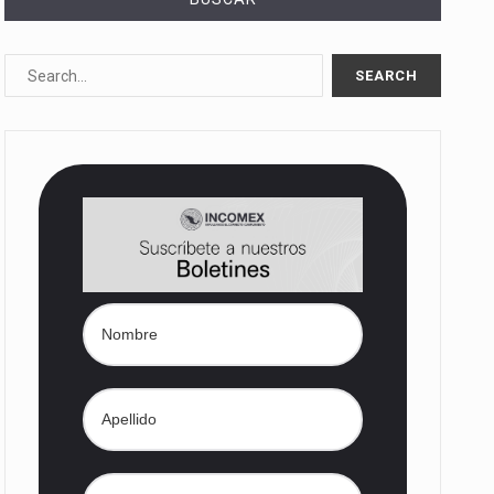
10%…
Las métricas tradicionales de los parques industriales —absorción, ocupación y metros cuadrados desarrollados— resultan insuficientes…
dd) en…