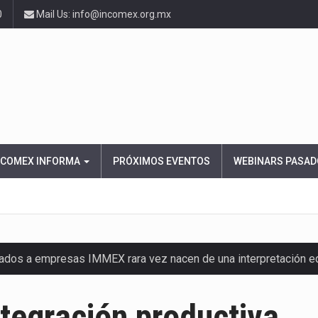
0
Mail Us: info@incomex.org.mx
NCOMEX INFORMA
PRÓXIMOS EVENTOS
WEBINARS PASAD
nados a empresas IMMEX rara vez nacen de una interpretación 
ana concentra más de la mitad de las quejas bajo el Mecanismo…
tegración productiva