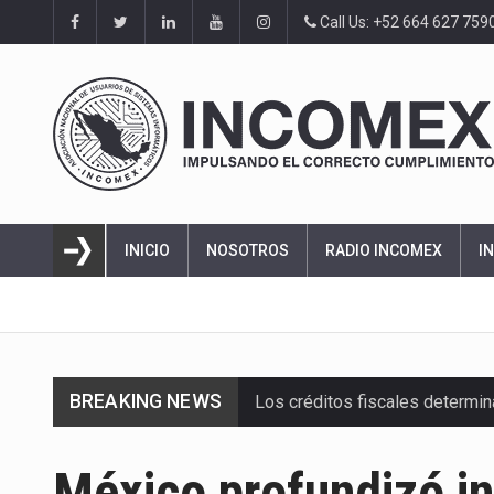
Call Us: +52 664 627 759
INICIO
NOSOTROS
RADIO INCOMEX
I
BREAKING NEWS
Los créditos fiscales determi
La industria automotriz mexic
México profundizó in