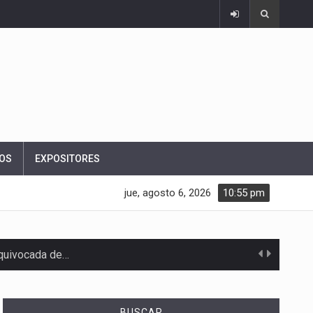
OS
EXPOSITORES
jue, agosto 6, 2026
10:55 pm
equivocada de…
BUSCAR