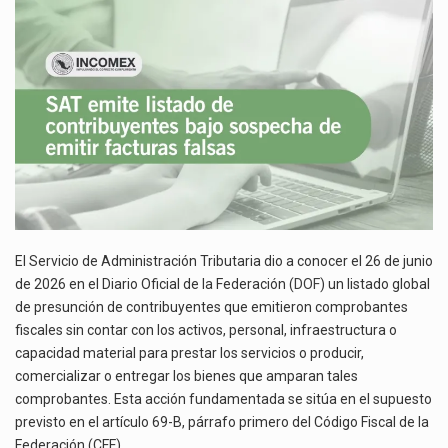
BAJO
La inversión fija bruta en México registró un aumento de 1.1% interanual en mayo de…
SOSPECHA
DE
El gobierno de Estados Unidos anunciará un arancel del 15 % sobre los productos fabricados…
EMITIR
FACTURAS
El Departamento de Agricultura de Estados Unidos (USDA) suspendió el 5 de agosto de 2026…
FALSAS
El Servicio de Administración Tributaria dio a conocer el 26 de junio
de 2026 en el Diario Oficial de la Federación (
DOF
) un listado global
de presunción de contribuyentes que emitieron comprobantes
fiscales sin contar con los activos, personal, infraestructura o
capacidad material para prestar los servicios o producir,
comercializar o entregar los bienes que amparan tales
comprobantes. Esta acción fundamentada se sitúa en el supuesto
previsto en el artículo 69-B, párrafo primero del Código Fiscal de la
Federación (CFF).