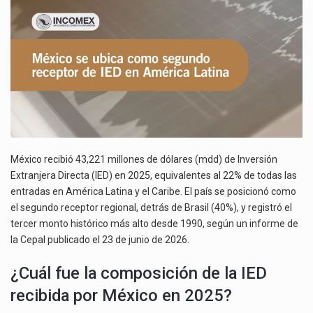
La inversión fija bruta en México registró un aumento de 1.1% interanual en mayo de…
IED
EN
El gobierno de Estados Unidos anunciará un arancel del 15 % sobre los productos fabricados…
AMÉRICA
LATINA
El Departamento de Agricultura de Estados Unidos (USDA) suspendió el 5 de agosto de 2026…
México recibió 43,221 millones de dólares (mdd) de Inversión
Extranjera Directa (IED) en 2025, equivalentes al 22% de todas las
entradas en América Latina y el Caribe. El país se posicionó como
el segundo receptor regional, detrás de Brasil (40%), y registró el
tercer monto histórico más alto desde 1990, según un informe de
la Cepal publicado el 23 de junio de 2026.
¿Cuál fue la composición de la IED
recibida por México en 2025?