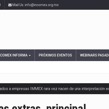
0
Mail Us: info@incomex.org.mx
NCOMEX INFORMA
PRÓXIMOS EVENTOS
WEBINARS PASAD
nados a empresas IMMEX rara vez nacen de una interpretación 
ana concentra más de la mitad de las quejas bajo el Mecanismo…
s extras, principal