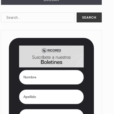
10%…
Las métricas tradicionales de los parques industriales —absorción, ocupación y metros cuadrados desarrollados— resultan insuficientes…
dd) en…