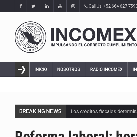
Call Us: +52 664 627 759
INICIO
NOSOTROS
RADIO INCOMEX
I
BREAKING NEWS
Los créditos fiscales determi
La industria automotriz mexic
Reforma laboral: hora