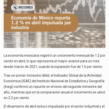
El superávit comercial de México con Estados Unidos alcanzó 102,581 millones de dólares (mdd) en…
ABRIL
IMPULSADA
El Tribunal Federal de Justicia Administrativa (TFJA), a través de su Segunda Sala Regional en…
POR
INDUSTRIA
Los créditos fiscales determinados a empresas IMMEX rara vez nacen de una interpretación equivocada de…
La economía mexicana registró un crecimiento mensual de 1.2 por
ciento en abril, lo que representa el mayor avance para un mes
desde marzo de 2021, cuando la expansión fue de 1.6 por ciento.
Tras un primer trimestre débil, el Indicador Global de la Actividad
Económica (IGAE) del Instituto Nacional de Estadística y Geografía
(Inegi) confirmó un repunte en el inicio del segundo trimestre del
año, mientras que en la comparación anual el crecimiento se ubicó
en 2.2 por ciento.
El dinamismo de abril estuvo impulsado por el sector industrial y el