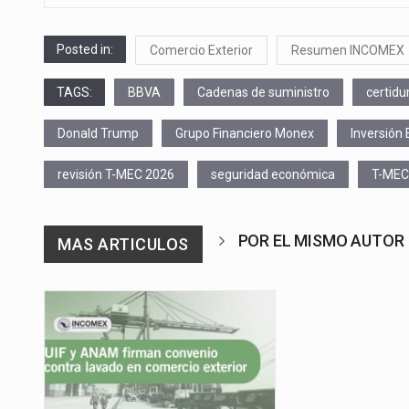
Posted in:
Comercio Exterior
Resumen INCOMEX
TAGS:
BBVA
Cadenas de suministro
certidu
Donald Trump
Grupo Financiero Monex
Inversión 
revisión T-MEC 2026
seguridad económica
T-MEC
POR EL MISMO AUTOR
MAS ARTICULOS