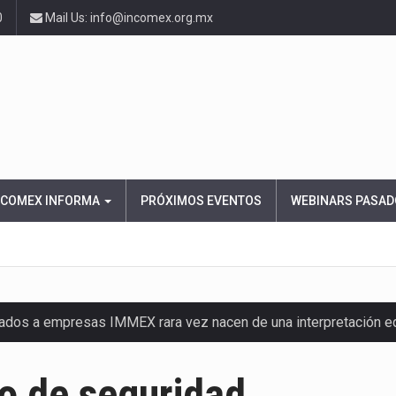
0
Mail Us: info@incomex.org.mx
NCOMEX INFORMA
PRÓXIMOS EVENTOS
WEBINARS PASAD
nados a empresas IMMEX rara vez nacen de una interpretación 
ana concentra más de la mitad de las quejas bajo el Mecanismo…
o de seguridad