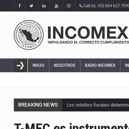
Call Us: +52 664 627 759
INICIO
NOSOTROS
RADIO INCOMEX
I
BREAKING NEWS
Los créditos fiscales determi
La industria automotriz mexic
T-MEC es instrument