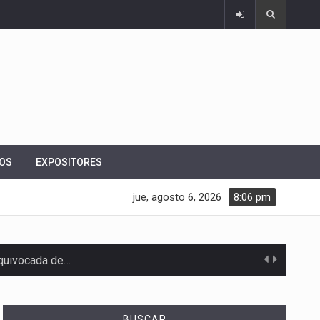
OS
EXPOSITORES
jue, agosto 6, 2026
8:06 pm
equivocada de…
BUSCAR