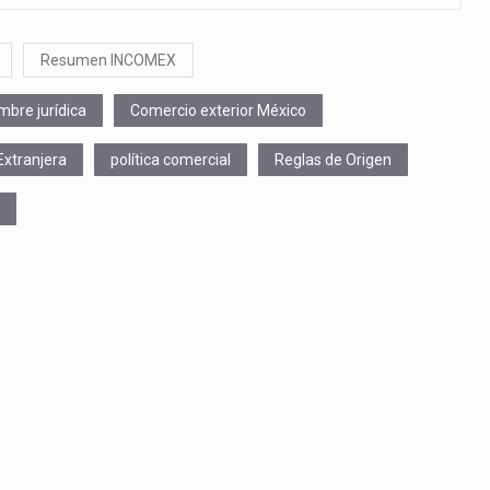
Resumen INCOMEX
mbre jurídica
Comercio exterior México
Extranjera
política comercial
Reglas de Origen