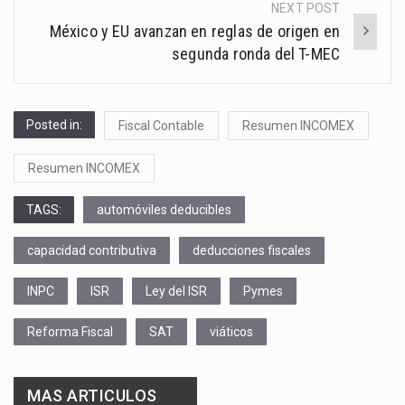
NEXT POST
México y EU avanzan en reglas de origen en
segunda ronda del T-MEC
Posted in:
Fiscal Contable
Resumen INCOMEX
Resumen INCOMEX
TAGS:
automóviles deducibles
capacidad contributiva
deducciones fiscales
INPC
ISR
Ley del ISR
Pymes
Reforma Fiscal
SAT
viáticos
MAS ARTICULOS