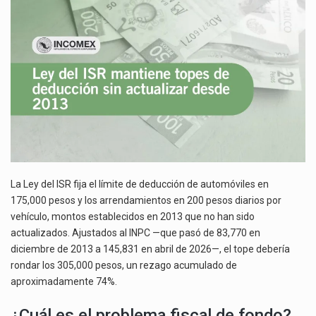
DE
La inversión fija bruta en México registró un aumento de 1.1% interanual en mayo de…
DEDUCCIÓN
SIN
El gobierno de Estados Unidos anunciará un arancel del 15 % sobre los productos fabricados…
ACTUALIZAR
DESDE
El Departamento de Agricultura de Estados Unidos (USDA) suspendió el 5 de agosto de 2026…
2013
La Ley del ISR fija el límite de deducción de automóviles en
175,000 pesos y los arrendamientos en 200 pesos diarios por
vehículo, montos establecidos en 2013 que no han sido
actualizados. Ajustados al INPC —que pasó de 83,770 en
diciembre de 2013 a 145,831 en abril de 2026—, el tope debería
rondar los 305,000 pesos, un rezago acumulado de
aproximadamente 74%.
¿Cuál es el problema fiscal de fondo?