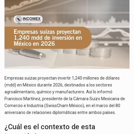
DE
La inversión fija bruta en México registró un aumento de 1.1% interanual en mayo de…
INVERSIÓN
EN
El gobierno de Estados Unidos anunciará un arancel del 15 % sobre los productos fabricados…
MÉXICO
EN
El Departamento de Agricultura de Estados Unidos (USDA) suspendió el 5 de agosto de 2026…
2026
Empresas suizas proyectan invertir 1,240 millones de dólares
(mdd) en México durante 2026, destinados a los sectores
agroalimentario, químico y manufacturero. Así lo informó
Francisco Martínez, presidente de la Cámara Suizo Mexicana de
Comercio e Industria (SwissCham México), en el marco del 80
aniversario de relaciones diplomáticas entre ambos países.
¿Cuál es el contexto de esta