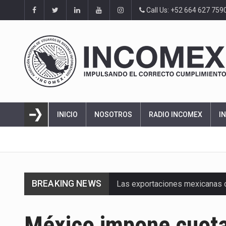
Call Us: +52 664 627 759
INICIO
NOSOTROS
RADIO INCOMEX
I
BREAKING NEWS
Las exportaciones mexicanas de
En el primer semestre de 2026, 
México impone cuota