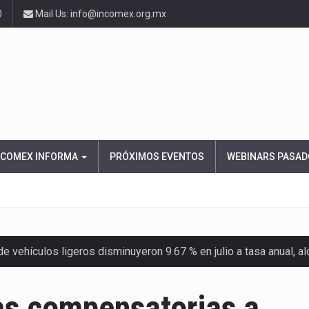
0
Mail Us: info@incomex.org.mx
NCOMEX INFORMA
PRÓXIMOS EVENTOS
WEBINARS PASAD
 vehículos ligeros disminuyeron 9.67 % en julio a tasa anual, 
el Servicio de Administración Tributaria (SAT) cobró un total…
s compensatorias a