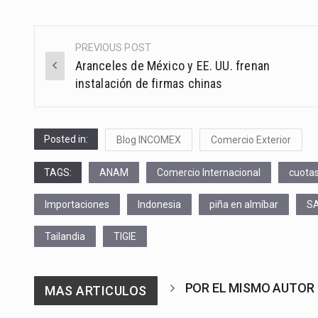
PREVIOUS POST
Post
Aranceles de México y EE. UU. frenan
navigation
instalación de firmas chinas
Posted in:
Blog INCOMEX
Comercio Exterior
TAGS:
ANAM
Comercio Internacional
cuota
Importaciones
Indonesia
piña en almíbar
S
Tailandia
TIGIE
POR EL MISMO AUTOR
MAS ARTICULOS