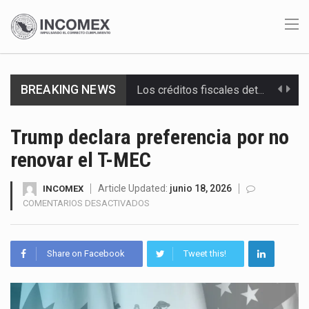
BREAKING NEWS
Los créditos fiscales determinados a empresas IMMEX rara vez nacen de una interpretación equivocada de…
La industria automotriz mexicana concentra más de la mitad de las quejas bajo el Mecanismo…
Trump declara preferencia por no
renovar el T-MEC
La inversión fija bruta en México registró un aumento de 1.1% interanual en mayo de…
El gobierno de Estados Unidos anunciará un arancel del 15 % sobre los productos fabricados…
Article Updated:
junio 18, 2026
INCOMEX
EN
COMENTARIOS DESACTIVADOS
TRUMP
El Departamento de Agricultura de Estados Unidos (USDA) suspendió el 5 de agosto de 2026…
DECLARA
PREFERENCIA
El derecho a la previsibilidad de los horarios de trabajo en turnos rotativos podría ser…
Share on Facebook
Tweet this!
POR
NO
La industria manufacturera de exportación afiliada a Index en Nuevo León ha alcanzado hasta 10%…
RENOVAR
EL