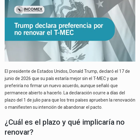
Las métricas tradicionales de los parques industriales —absorción, ocupación y metros cuadrados desarrollados— resultan insuficientes…
T-
MEC
El superávit comercial de México con Estados Unidos alcanzó 102,581 millones de dólares (mdd) en…
El Tribunal Federal de Justicia Administrativa (TFJA), a través de su Segunda Sala Regional en…
El presidente de Estados Unidos, Donald Trump, declaró el 17 de
junio de 2026 que su país estaría mejor sin el T-MEC y que
preferiría no firmar un nuevo acuerdo, aunque señaló que
permanece abierto a hacerlo. La declaración ocurre a días del
plazo del 1 de julio para que los tres países aprueben la renovación
o manifiesten su intención de abandonar el pacto.
¿Cuál es el plazo y qué implicaría no
renovar?