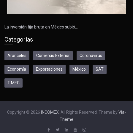
La inversión fija bruta en México subió…
Categorías
Aranceles
Comercio Exterior
Coronavirus
Economía
Exportaciones
México
SAT
T-MEC
Copyright © 2026
INCOMEX
. All Rights Reserved. Theme by
Via-
Theme