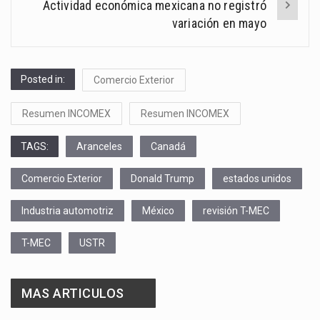
Actividad económica mexicana no registró
variación en mayo
Posted in:
Comercio Exterior
Resumen INCOMEX
Resumen INCOMEX
TAGS:
Aranceles
Canadá
Comercio Exterior
Donald Trump
estados unidos
Industria automotriz
México
revisión T-MEC
T-MEC
USTR
MAS ARTICULOS