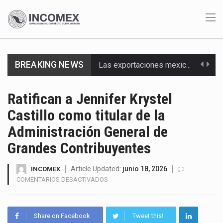
BREAKING NEWS
En el primer semestre de 2026, el Servicio de Administración Tributaria (SAT) cobró un total…
La Coalition for a Prosperous America (CPA) solicitó al gobierno de Estados Unidos mantener e…
Ratifican a Jennifer Krystel
Castillo como titular de la
Solo el 17.8 % de las empresas en México se considera totalmente preparada para la…
Administración General de
Ante la suspensión temporal de las inspecciones sanitarias del Departamento de Agricultura de Estados Unidos…
Grandes Contribuyentes
Los créditos fiscales determinados a empresas IMMEX rara vez nacen de una interpretación equivocada de…
Article Updated:
junio 18, 2026
INCOMEX
EN
COMENTARIOS DESACTIVADOS
La industria automotriz mexicana concentra más de la mitad de las quejas bajo el Mecanismo…
RATIFICAN
A
La inversión fija bruta en México registró un aumento de 1.1% interanual en mayo de…
JENNIFER
Share on Facebook
Tweet this!
KRYSTEL