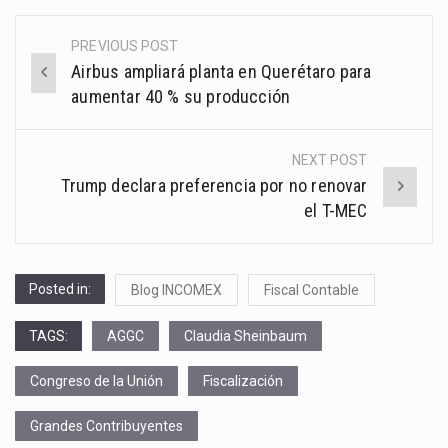
PREVIOUS POST
Post
Airbus ampliará planta en Querétaro para
navigation
aumentar 40 % su producción
NEXT POST
Trump declara preferencia por no renovar
el T-MEC
Posted in:
Blog INCOMEX
Fiscal Contable
TAGS:
AGGC
Claudia Sheinbaum
Congreso de la Unión
Fiscalización
Grandes Contribuyentes