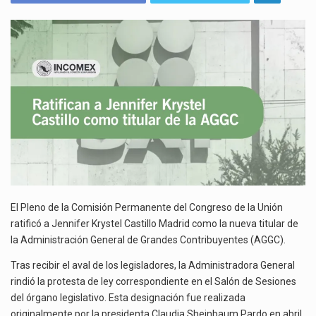
El gobierno de Estados Unidos anunciará un arancel del 15 % sobre los productos fabricados…
CASTILLO
COMO
El Departamento de Agricultura de Estados Unidos (USDA) suspendió el 5 de agosto de 2026…
TITULAR
DE
Las exportaciones mexicanas de vehículos ligeros disminuyeron 9.67 % en julio a tasa anual, alcanzando…
LA
ADMINISTRACIÓN
GENERAL
DE
GRANDES
CONTRIBUYENTES
El Pleno de la Comisión Permanente del Congreso de la Unión
ratificó a Jennifer Krystel Castillo Madrid como la nueva titular de
la Administración General de Grandes Contribuyentes (AGGC).
Tras recibir el aval de los legisladores, la Administradora General
rindió la protesta de ley correspondiente en el Salón de Sesiones
del órgano legislativo. Esta designación fue realizada
originalmente por la presidenta Claudia Sheinbaum Pardo en abril