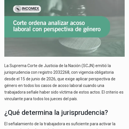
El superávit comercial de México con Estados Unidos alcanzó 102,581 millones de dólares (mdd) en…
DE
GÉNERO
El Tribunal Federal de Justicia Administrativa (TFJA), a través de su Segunda Sala Regional en…
La Suprema Corte de Justicia de la Nación (SCJN) emitió la
jurisprudencia con registro 2032268, con vigencia obligatoria
desde el 15 de junio de 2026, que exige aplicar perspectiva de
género en todos los casos de acoso laboral cuando una
trabajadora señale haber sido víctima de estos actos. El criterio es
vinculante para todos los jueces del país.
¿Qué determina la jurisprudencia?
El señalamiento de la trabajadora es suficiente para activar la