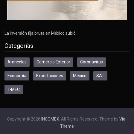
La inversión fija bruta en México subió…
Categorías
Aranceles
Comercio Exterior
Coronavirus
Economía
Exportaciones
México
SAT
T-MEC
Copyright © 2026
INCOMEX
. All Rights Reserved. Theme by
Via-
Theme