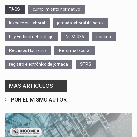
TAGS:
cumplimiento normativo
Inspección Laboral
jornada laboral 40 horas
Ley Federal del Trabajo
NOM-035
nómina
Recursos Humanos
Reforma laboral
registro electrónico de jornada
STPS
MAS ARTICULOS
POR EL MISMO AUTOR