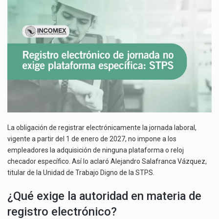
EXIGE
El superávit comercial de México con Estados Unidos alcanzó 102,581 millones de dólares (mdd) en…
PLATAFORMA
ESPECÍFICA:
El Tribunal Federal de Justicia Administrativa (TFJA), a través de su Segunda Sala Regional en…
STPS
La obligación de registrar electrónicamente la jornada laboral,
vigente a partir del 1 de enero de 2027, no impone a los
empleadores la adquisición de ninguna plataforma o reloj
checador específico. Así lo aclaró Alejandro Salafranca Vázquez,
titular de la Unidad de Trabajo Digno de la STPS.
¿Qué exige la autoridad en materia de
registro electrónico?