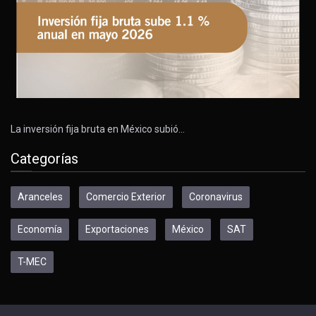
La inversión fija bruta en México subió…
Categorías
Aranceles
Comercio Exterior
Coronavirus
Economía
Exportaciones
México
SAT
T-MEC