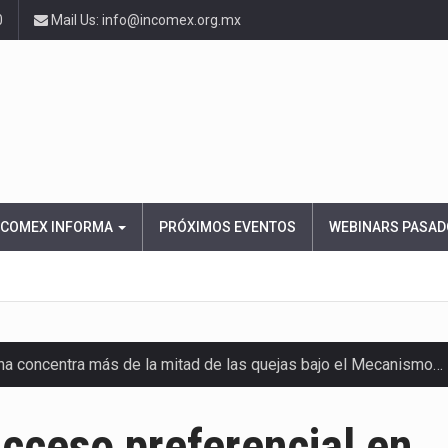
0
Mail Us: info@incomex.org.mx
NCOMEX INFORMA
PRÓXIMOS EVENTOS
WEBINARS PASAD
ana concentra más de la mitad de las quejas bajo el Mecanismo…
ico registró un aumento de 1.1% interanual en mayo de…
cceso preferencial en