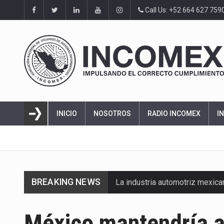
Call Us: +52 664 627 759
INICIO
NOSOTROS
RADIO INCOMEX
I
BREAKING NEWS
La industria automotriz mexic
La inversión fija bruta en Méx
México mantendría a