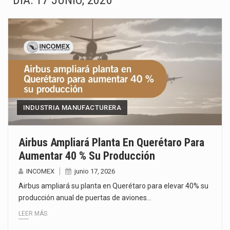
DÍA:
17 JUNIO, 2026
El superávit comercial de México con Estados Unidos alcanzó 102,581 millones de dólares (mdd) en…
El Tribunal Federal de Justicia Administrativa (TFJA), a través de su Segunda Sala Regional en…
El Gobierno de Estados Unidos ha procesado la devolución de aproximadamente 100,000 millones de dólares…
El mercado laboral mexicano muestra un proceso de precarización sin señales de mejora, según el…
La Cámara Minera de México (Camimex) proyecta una inversión total de 6,402.2 millones de dólares…
INDUSTRIA MANUFACTURERA
El secretario de Economía de México, Marcelo Ebrard Casaubon, sostuvo una reunión de trabajo con…
Airbus Ampliará Planta En Querétaro Para
La reforma que reduce la jornada laboral a 40 horas semanales omitió precisar su aplicación…
Aumentar 40 % Su Producción
INCOMEX
junio 17, 2026
El gobierno federal creó mediante decreto la Oficina Presidencial para la Promoción de Inversiones, instancia…
Airbus ampliará su planta en Querétaro para elevar 40% su
producción anual de puertas de aviones…
LEER MÁS