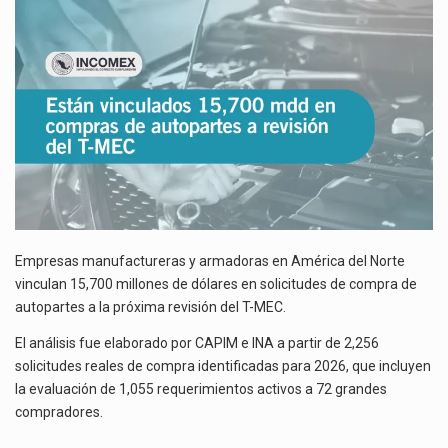
COMPRAS
El gobierno de Estados Unidos anunciará un arancel del 15 % sobre los productos fabricados…
DE
AUTOPARTES
El Departamento de Agricultura de Estados Unidos (USDA) suspendió el 5 de agosto de 2026…
A
REVISIÓN
DEL
T-
MEC
Empresas manufactureras y armadoras en América del Norte
vinculan 15,700 millones de dólares en solicitudes de compra de
autopartes a la próxima revisión del T-MEC.
El análisis fue elaborado por CAPIM e INA a partir de 2,256
solicitudes reales de compra identificadas para 2026, que incluyen
la evaluación de 1,055 requerimientos activos a 72 grandes
compradores.