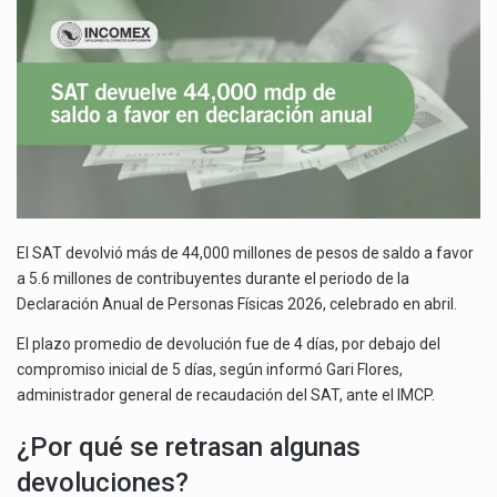
La inversión fija bruta en México registró un aumento de 1.1% interanual en mayo de…
FAVOR
EN
El gobierno de Estados Unidos anunciará un arancel del 15 % sobre los productos fabricados…
DECLARACIÓN
ANUAL
El Departamento de Agricultura de Estados Unidos (USDA) suspendió el 5 de agosto de 2026…
El SAT devolvió más de 44,000 millones de pesos de saldo a favor
a 5.6 millones de contribuyentes durante el periodo de la
Declaración Anual de Personas Físicas 2026, celebrado en abril.
El plazo promedio de devolución fue de 4 días, por debajo del
compromiso inicial de 5 días, según informó Gari Flores,
administrador general de recaudación del SAT, ante el IMCP.
¿Por qué se retrasan algunas
devoluciones?