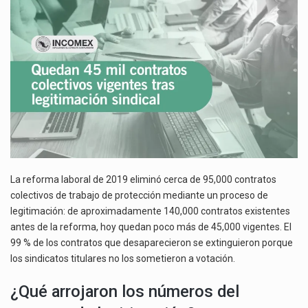
VIGENTES
TRAS
El superávit comercial de México con Estados Unidos alcanzó 102,581 millones de dólares (mdd) en…
LEGITIMACIÓN
SINDICAL
El Tribunal Federal de Justicia Administrativa (TFJA), a través de su Segunda Sala Regional en…
EN
MÉXICO
La reforma laboral de 2019 eliminó cerca de 95,000 contratos
colectivos de trabajo de protección mediante un proceso de
legitimación: de aproximadamente 140,000 contratos existentes
antes de la reforma, hoy quedan poco más de 45,000 vigentes. El
99 % de los contratos que desaparecieron se extinguieron porque
los sindicatos titulares no los sometieron a votación.
¿Qué arrojaron los números del