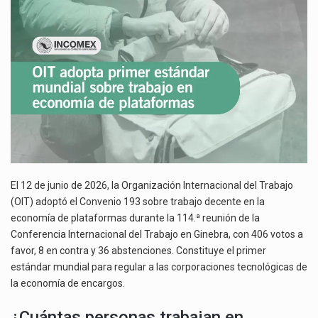
SOBRE
El gobierno de Estados Unidos anunciará un arancel del 15 % sobre los productos fabricados…
TRABAJO
EN
El Departamento de Agricultura de Estados Unidos (USDA) suspendió el 5 de agosto de 2026…
ECONOMÍA
DE
PLATAFORMAS
El 12 de junio de 2026, la Organización Internacional del Trabajo
(OIT) adoptó el Convenio 193 sobre trabajo decente en la
economía de plataformas durante la 114.ª reunión de la
Conferencia Internacional del Trabajo en Ginebra, con 406 votos a
favor, 8 en contra y 36 abstenciones. Constituye el primer
estándar mundial para regular a las corporaciones tecnológicas de
la economía de encargos.
¿Cuántas personas trabajan en