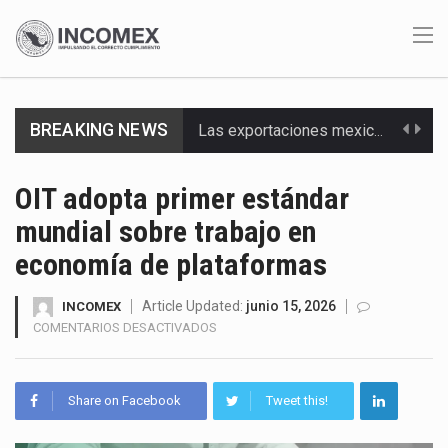
Las exportaciones mexicanas de vehículos ligeros disminuyeron 9.67 % en julio a tasa anual, alcanzando…
BREAKING NEWS
En el primer semestre de 2026, el Servicio de Administración Tributaria (SAT) cobró un total…
OIT adopta primer estándar
La Coalition for a Prosperous America (CPA) solicitó al gobierno de Estados Unidos mantener e…
mundial sobre trabajo en
Solo el 17.8 % de las empresas en México se considera totalmente preparada para la…
economía de plataformas
Ante la suspensión temporal de las inspecciones sanitarias del Departamento de Agricultura de Estados Unidos…
Article Updated:
junio 15, 2026
INCOMEX
EN
COMENTARIOS DESACTIVADOS
Los créditos fiscales determinados a empresas IMMEX rara vez nacen de una interpretación equivocada de…
OIT
ADOPTA
La industria automotriz mexicana concentra más de la mitad de las quejas bajo el Mecanismo…
PRIMER
Share on Facebook
Tweet this!
ESTÁNDAR
La inversión fija bruta en México registró un aumento de 1.1% interanual en mayo de…
MUNDIAL