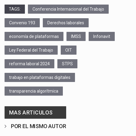
TAGS:
Conferencia Internacional del Trabajo
Convenio 193
Derechos laborales
economía de plataformas
IMSS
Infonavit
Ley Federal del Trabajo
OIT
reforma laboral 2024
STPS
trabajo en plataformas digitales
transparencia algorítmica
MAS ARTICULOS
POR EL MISMO AUTOR