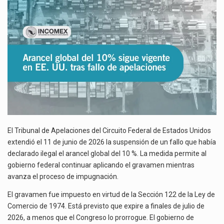
SIGUE
El gobierno de Estados Unidos anunciará un arancel del 15 % sobre los productos fabricados…
VIGENTE
EN
El Departamento de Agricultura de Estados Unidos (USDA) suspendió el 5 de agosto de 2026…
EE.
UU.
El derecho a la previsibilidad de los horarios de trabajo en turnos rotativos podría ser…
TRAS
FALLO
DE
APELACIONES
El Tribunal de Apelaciones del Circuito Federal de Estados Unidos
extendió el 11 de junio de 2026 la suspensión de un fallo que había
declarado ilegal el arancel global del 10 %. La medida permite al
gobierno federal continuar aplicando el gravamen mientras
avanza el proceso de impugnación.
El gravamen fue impuesto en virtud de la Sección 122 de la Ley de
Comercio de 1974. Está previsto que expire a finales de julio de
2026, a menos que el Congreso lo prorrogue. El gobierno de