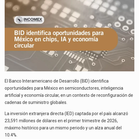
EN
El superávit comercial de México con Estados Unidos alcanzó 102,581 millones de dólares (mdd) en…
CHIPS,
IA
Y
El Tribunal Federal de Justicia Administrativa (TFJA), a través de su Segunda Sala Regional en…
ECONOMÍA
CIRCULAR
El Banco Interamericano de Desarrollo (BID) identifica
oportunidades para México en semiconductores, inteligencia
artificial y economía circular, en un contexto de reconfiguración de
cadenas de suministro globales.
La inversión extranjera directa (IED) captada por el país alcanzó
23,591 millones de dólares en el primer trimestre de 2026,
máximo histórico para un mismo periodo y un alza anual del
10.4%.