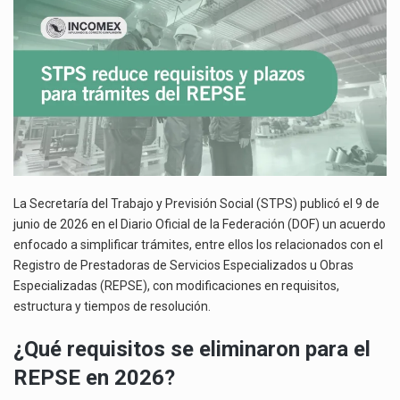
El Tribunal Federal de Justicia Administrativa (TFJA), a través de su Segunda Sala Regional en…
DEL
REPSE
El Gobierno de Estados Unidos ha procesado la devolución de aproximadamente 100,000 millones de dólares…
La industria automotriz mexicana concentra más de la mitad de las quejas bajo el Mecanismo…
La Secretaría del Trabajo y Previsión Social (STPS) publicó el 9 de
junio de 2026 en el Diario Oficial de la Federación (DOF) un acuerdo
enfocado a simplificar trámites, entre ellos los relacionados con el
Registro de Prestadoras de Servicios Especializados u Obras
Especializadas (REPSE), con modificaciones en requisitos,
estructura y tiempos de resolución.
¿Qué requisitos se eliminaron para el
REPSE en 2026?