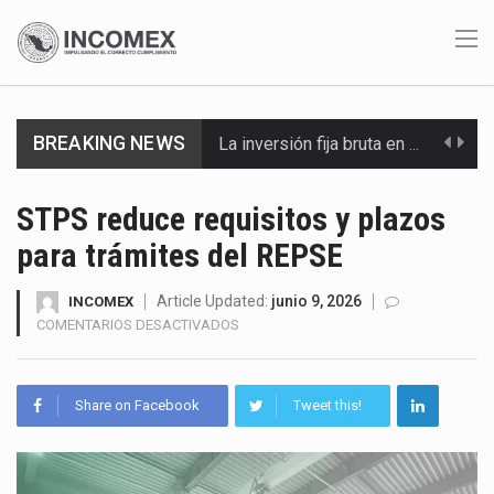
BREAKING NEWS
La inversión fija bruta en México registró un aumento de 1.1% interanual en mayo de…
El gobierno de Estados Unidos anunciará un arancel del 15 % sobre los productos fabricados…
STPS reduce requisitos y plazos
para trámites del REPSE
El Departamento de Agricultura de Estados Unidos (USDA) suspendió el 5 de agosto de 2026…
El derecho a la previsibilidad de los horarios de trabajo en turnos rotativos podría ser…
Article Updated:
junio 9, 2026
INCOMEX
EN
COMENTARIOS DESACTIVADOS
STPS
La industria manufacturera de exportación afiliada a Index en Nuevo León ha alcanzado hasta 10%…
REDUCE
REQUISITOS
Las métricas tradicionales de los parques industriales —absorción, ocupación y metros cuadrados desarrollados— resultan insuficientes…
Share on Facebook
Tweet this!
Y
PLAZOS
El superávit comercial de México con Estados Unidos alcanzó 102,581 millones de dólares (mdd) en…
PARA
TRÁMITES