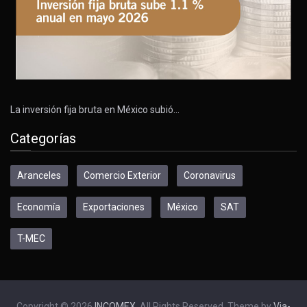
La inversión fija bruta en México subió…
Categorías
Aranceles
Comercio Exterior
Coronavirus
Economía
Exportaciones
México
SAT
T-MEC
Copyright © 2026
INCOMEX
. All Rights Reserved. Theme by
Via-