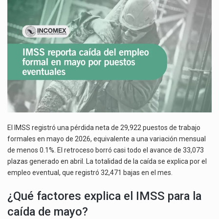
FORMAL
La inversión fija bruta en México registró un aumento de 1.1% interanual en mayo de…
EN
MAYO
El gobierno de Estados Unidos anunciará un arancel del 15 % sobre los productos fabricados…
POR
PUESTOS
El Departamento de Agricultura de Estados Unidos (USDA) suspendió el 5 de agosto de 2026…
EVENTUALES
El IMSS registró una pérdida neta de 29,922 puestos de trabajo
formales en mayo de 2026, equivalente a una variación mensual
de menos 0.1%. El retroceso borró casi todo el avance de 33,073
plazas generado en abril. La totalidad de la caída se explica por el
empleo eventual, que registró 32,471 bajas en el mes.
¿Qué factores explica el IMSS para la
caída de mayo?