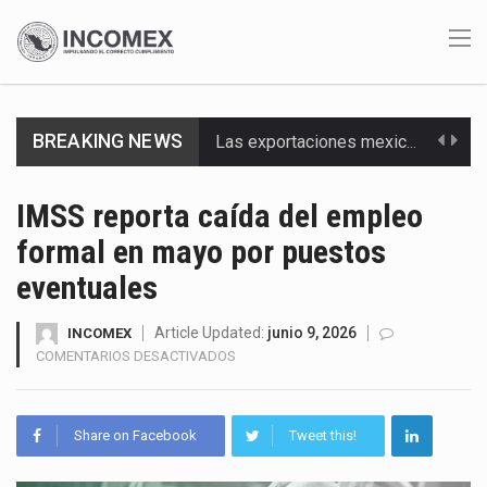
BREAKING NEWS
Las exportaciones mexicanas de vehículos ligeros disminuyeron 9.67 % en julio a tasa anual, alcanzando…
En el primer semestre de 2026, el Servicio de Administración Tributaria (SAT) cobró un total…
IMSS reporta caída del empleo
formal en mayo por puestos
La Coalition for a Prosperous America (CPA) solicitó al gobierno de Estados Unidos mantener e…
eventuales
Solo el 17.8 % de las empresas en México se considera totalmente preparada para la…
Article Updated:
junio 9, 2026
INCOMEX
Ante la suspensión temporal de las inspecciones sanitarias del Departamento de Agricultura de Estados Unidos…
EN
COMENTARIOS DESACTIVADOS
IMSS
Los créditos fiscales determinados a empresas IMMEX rara vez nacen de una interpretación equivocada de…
REPORTA
CAÍDA
Share on Facebook
Tweet this!
La industria automotriz mexicana concentra más de la mitad de las quejas bajo el Mecanismo…
DEL
EMPLEO