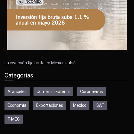
La inversión fija bruta en México subió…
Categorías
Aranceles
Comercio Exterior
Coronavirus
Economía
Exportaciones
México
SAT
T-MEC