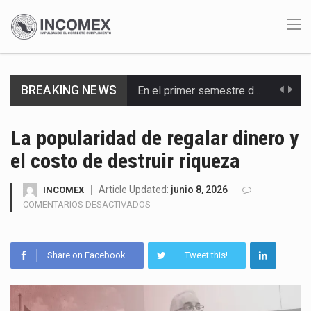
BREAKING NEWS
En el primer semestre de 2026, el Servicio de Administración Tributaria (SAT) cobró un total…
La Coalition for a Prosperous America (CPA) solicitó al gobierno de Estados Unidos mantener e…
La popularidad de regalar dinero y
el costo de destruir riqueza
Solo el 17.8 % de las empresas en México se considera totalmente preparada para la…
Ante la suspensión temporal de las inspecciones sanitarias del Departamento de Agricultura de Estados Unidos…
Article Updated:
junio 8, 2026
INCOMEX
EN
COMENTARIOS DESACTIVADOS
LA
Los créditos fiscales determinados a empresas IMMEX rara vez nacen de una interpretación equivocada de…
POPULARIDAD
DE
La industria automotriz mexicana concentra más de la mitad de las quejas bajo el Mecanismo…
Share on Facebook
Tweet this!
REGALAR
DINERO
La inversión fija bruta en México registró un aumento de 1.1% interanual en mayo de…
Y
EL