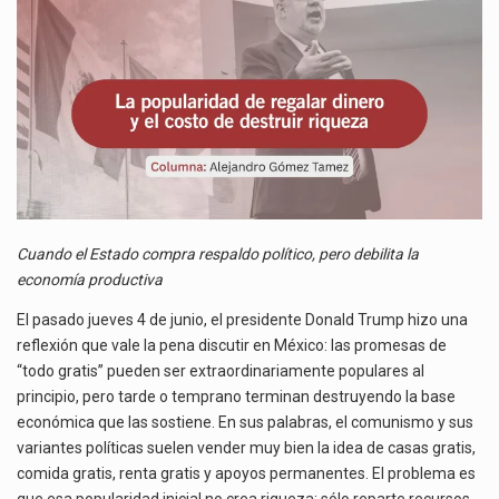
El gobierno de Estados Unidos anunciará un arancel del 15 % sobre los productos fabricados…
COSTO
DE
El Departamento de Agricultura de Estados Unidos (USDA) suspendió el 5 de agosto de 2026…
DESTRUIR
RIQUEZA
Las exportaciones mexicanas de vehículos ligeros disminuyeron 9.67 % en julio a tasa anual, alcanzando…
Cuando el Estado compra respaldo político, pero debilita la
economía productiva
El pasado jueves 4 de junio, el presidente Donald Trump hizo una
reflexión que vale la pena discutir en México: las promesas de
“todo gratis” pueden ser extraordinariamente populares al
principio, pero tarde o temprano terminan destruyendo la base
económica que las sostiene. En sus palabras, el comunismo y sus
variantes políticas suelen vender muy bien la idea de casas gratis,
comida gratis, renta gratis y apoyos permanentes. El problema es
que esa popularidad inicial no crea riqueza; sólo reparte recursos