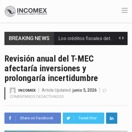
Los créditos fiscales determinados a empresas IMMEX rara vez nacen de una interpretación equivocada de…
BREAKING NEWS
La industria automotriz mexicana concentra más de la mitad de las quejas bajo el Mecanismo…
Revisión anual del T-MEC
La inversión fija bruta en México registró un aumento de 1.1% interanual en mayo de…
afectaría inversiones y
El gobierno de Estados Unidos anunciará un arancel del 15 % sobre los productos fabricados…
prolongaría incertidumbre
El Departamento de Agricultura de Estados Unidos (USDA) suspendió el 5 de agosto de 2026…
Article Updated:
junio 5, 2026
INCOMEX
EN
COMENTARIOS DESACTIVADOS
El derecho a la previsibilidad de los horarios de trabajo en turnos rotativos podría ser…
REVISIÓN
ANUAL
La industria manufacturera de exportación afiliada a Index en Nuevo León ha alcanzado hasta 10%…
DEL
Share on Facebook
Tweet this!
T-
Las métricas tradicionales de los parques industriales —absorción, ocupación y metros cuadrados desarrollados— resultan insuficientes…
MEC