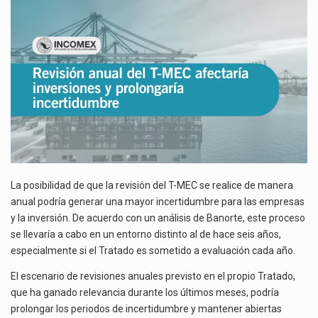
AFECTARÍA
El superávit comercial de México con Estados Unidos alcanzó 102,581 millones de dólares (mdd) en…
INVERSIONES
Y
PROLONGARÍA
El Tribunal Federal de Justicia Administrativa (TFJA), a través de su Segunda Sala Regional en…
INCERTIDUMBRE
La posibilidad de que la revisión del T-MEC se realice de manera
anual podría generar una mayor incertidumbre para las empresas
y la inversión. De acuerdo con un análisis de Banorte, este proceso
se llevaría a cabo en un entorno distinto al de hace seis años,
especialmente si el Tratado es sometido a evaluación cada año.
El escenario de revisiones anuales previsto en el propio Tratado,
que ha ganado relevancia durante los últimos meses, podría
prolongar los periodos de incertidumbre y mantener abiertas