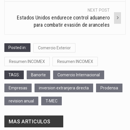
NEXT POST
Estados Unidos endurece control aduanero
para combatir evasión de aranceles
Posted in:
Comercio Exterior
Resumen INCOMEX
Resumen INCOMEX
TAGS:
Banorte
Comercio Internacional
Empresas
inversion extranjera directa
Prodensa
revision anual
T-MEC
MAS ARTICULOS