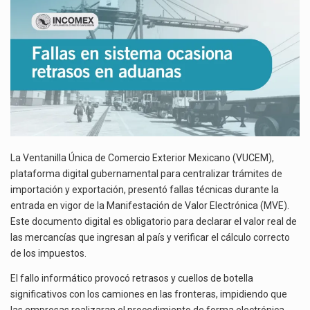
El superávit comercial de México con Estados Unidos alcanzó 102,581 millones de dólares (mdd) en…
El Tribunal Federal de Justicia Administrativa (TFJA), a través de su Segunda Sala Regional en…
La Ventanilla Única de Comercio Exterior Mexicano (VUCEM),
plataforma digital gubernamental para centralizar trámites de
importación y exportación, presentó fallas técnicas durante la
entrada en vigor de la Manifestación de Valor Electrónica (MVE).
Este documento digital es obligatorio para declarar el valor real de
las mercancías que ingresan al país y verificar el cálculo correcto
de los impuestos.
El fallo informático provocó retrasos y cuellos de botella
significativos con los camiones en las fronteras, impidiendo que
las empresas realizaran el procedimiento de forma electrónica.