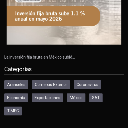
La inversión fija bruta en México subió…
Categorías
Aranceles
Comercio Exterior
Coronavirus
Economía
Exportaciones
México
SAT
T-MEC