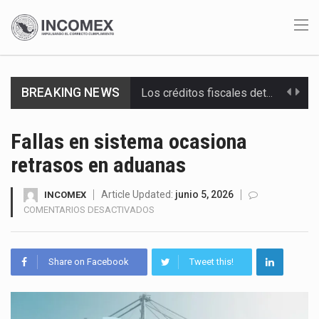
Los créditos fiscales determinados a empresas IMMEX rara vez nacen de una interpretación equivocada de…
BREAKING NEWS
La industria automotriz mexicana concentra más de la mitad de las quejas bajo el Mecanismo…
La inversión fija bruta en México registró un aumento de 1.1% interanual en mayo de…
Fallas en sistema ocasiona
retrasos en aduanas
El gobierno de Estados Unidos anunciará un arancel del 15 % sobre los productos fabricados…
Article Updated:
junio 5, 2026
INCOMEX
El Departamento de Agricultura de Estados Unidos (USDA) suspendió el 5 de agosto de 2026…
EN
COMENTARIOS DESACTIVADOS
FALLAS
El derecho a la previsibilidad de los horarios de trabajo en turnos rotativos podría ser…
EN
SISTEMA
Share on Facebook
Tweet this!
La industria manufacturera de exportación afiliada a Index en Nuevo León ha alcanzado hasta 10%…
OCASIONA
RETRASOS
Las métricas tradicionales de los parques industriales —absorción, ocupación y metros cuadrados desarrollados— resultan insuficientes…
EN
ADUANAS