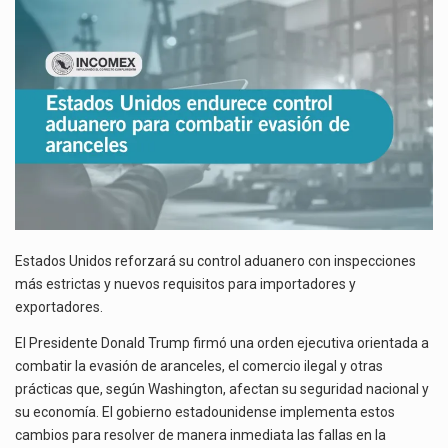
PARA
COMBATIR
El gobierno de Estados Unidos anunciará un arancel del 15 % sobre los productos fabricados…
EVASIÓN
DE
ARANCELES
El Departamento de Agricultura de Estados Unidos (USDA) suspendió el 5 de agosto de 2026…
Estados Unidos reforzará su control aduanero con inspecciones
más estrictas y nuevos requisitos para importadores y
exportadores.
El Presidente Donald Trump firmó una orden ejecutiva orientada a
combatir la evasión de aranceles, el comercio ilegal y otras
prácticas que, según Washington, afectan su seguridad nacional y
su economía. El gobierno estadounidense implementa estos
cambios para resolver de manera inmediata las fallas en la